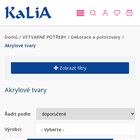
Domů
/
VÝTVARNÉ POTŘEBY
/
Dekorace a polotovary
/
Akrylové tvary
Zobrazit filtry
Akrylové tvary
Řadit podle:
Výrobci:
- Vyberte -