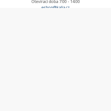
Otevírací doba 7:00 - 14:00
eshop@kalia.cz
MŮJ ÚČET
Účet
Oblíbené
Košík
Odstoupení od smlouvy
INFORMACE
Doprava a platba
Obchodní podmínky