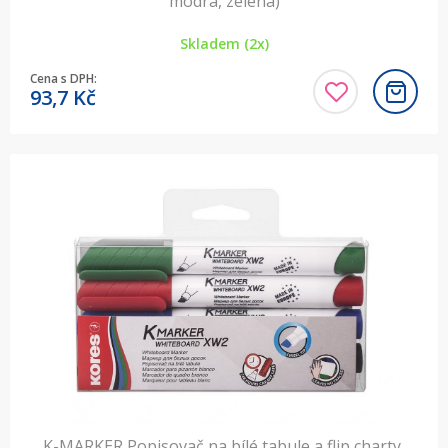
modrá, zelená)
Skladem (2x)
Cena s DPH:
93,7
Kč
K-MARKER Popisovač na bílé tabule a flip charty,