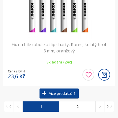
Fix na bílé tabule a flip charty, Kores, kulatý hrot
3 mm, oranžový
Skladem (24x)
Cena s DPH:
23,6
Kč
Více produktů 1
1
2