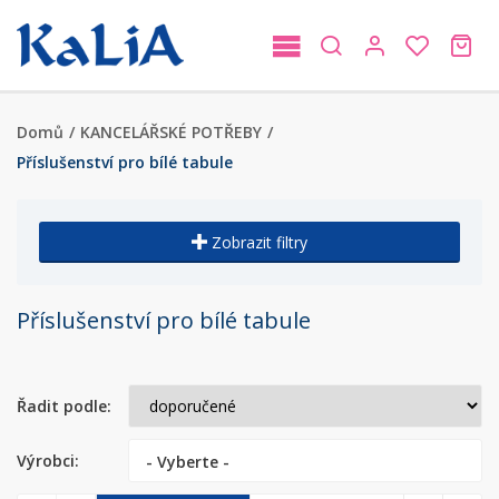
Domů
/
KANCELÁŘSKÉ POTŘEBY
/
Příslušenství pro bílé tabule
Zobrazit filtry
Příslušenství pro bílé tabule
Řadit podle:
Výrobci:
- Vyberte -