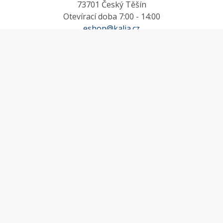
73701 Český Těšín
Otevírací doba 7:00 - 14:00
eshop@kalia.cz
MŮJ ÚČET
Účet
Oblíbené
Košík
Odstoupení od smlouvy
INFORMACE
Doprava a platba