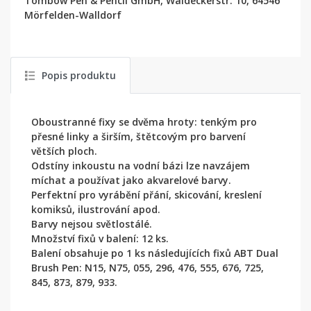
Tombow Pen & Pencil GmbH, Waldeckerstr. 10, 64546
Mörfelden-Walldorf
Popis produktu
Oboustranné fixy se dvěma hroty: tenkým pro
přesné linky a širším, štětcovým pro barvení
větších ploch.
Odstíny inkoustu na vodní bázi lze navzájem
míchat a používat jako akvarelové barvy.
Perfektní pro vyrábění přání, skicování, kreslení
komiksů, ilustrování apod.
Barvy nejsou světlostálé.
Množství fixů v balení: 12 ks.
Balení obsahuje po 1 ks následujících fixů ABT Dual
Brush Pen: N15, N75, 055, 296, 476, 555, 676, 725,
845, 873, 879, 933.