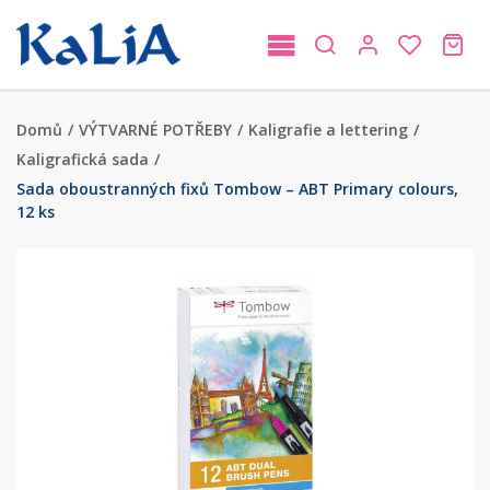
Domů
/
VÝTVARNÉ POTŘEBY
/
Kaligrafie a lettering
/
Kaligrafická sada
/
Sada oboustranných fixů Tombow – ABT Primary colours,
12 ks