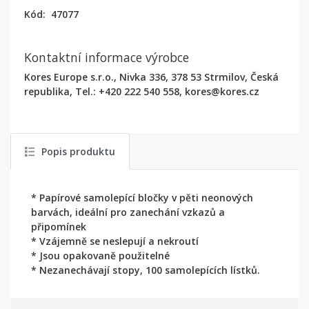
Kód:
47077
Kontaktní informace výrobce
Kores Europe s.r.o., Nivka 336, 378 53 Strmilov, Česká
republika, Tel.: +420 222 540 558, kores@kores.cz
Popis produktu
* Papírové samolepící bločky v pěti neonových
barvách, ideální pro zanechání vzkazů a
připomínek
* Vzájemně se neslepují a nekroutí
* Jsou opakovaně použitelné
* Nezanechávají stopy, 100 samolepících lístků.