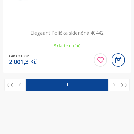
Elegaant Polička skleněná 40442
Skladem (1x)
Cena s DPH:
2 001,3
Kč
1