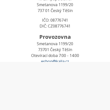
Smetanova 1199/20
737 01 Český Těšín
IČO: 08776741
DIČ: CZ08776741
Provozovna
Smetanova 1199/20
73701 Český Těšín
Otevírací doba 7:00 - 14:00
eshop@kalia.cz
MŮJ ÚČET
Účet