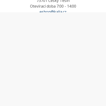
73701 Český Těšín
Otevírací doba 7:00 - 14:00
eshop@kalia.cz
MŮJ ÚČET
Účet
Oblíbené
Košík
Odstoupení od smlouvy
INFORMACE
Doprava a platba