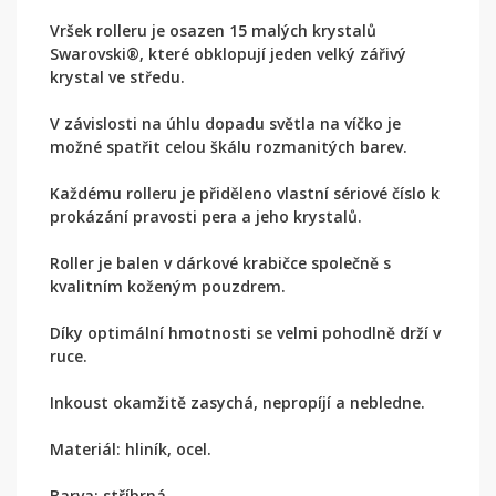
Vršek rolleru je osazen 15 malých krystalů
Swarovski®, které obklopují jeden velký zářivý
krystal ve středu.
V závislosti na úhlu dopadu světla na víčko je
možné spatřit celou škálu rozmanitých barev.
Každému rolleru je přiděleno vlastní sériové číslo k
prokázání pravosti pera a jeho krystalů.
Roller je balen v dárkové krabičce společně s
kvalitním koženým pouzdrem.
Díky optimální hmotnosti se velmi pohodlně drží v
ruce.
Inkoust okamžitě zasychá, nepropíjí a nebledne.
Materiál: hliník, ocel.
Barva: stříbrná.