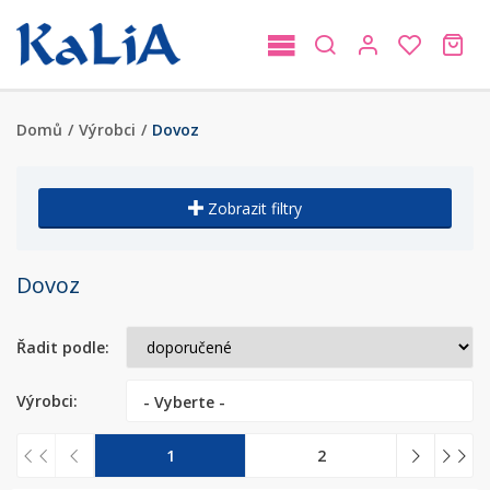
Domů
/
Výrobci
/
Dovoz
Zobrazit filtry
Dovoz
Řadit podle:
Výrobci:
- Vyberte -
1
2