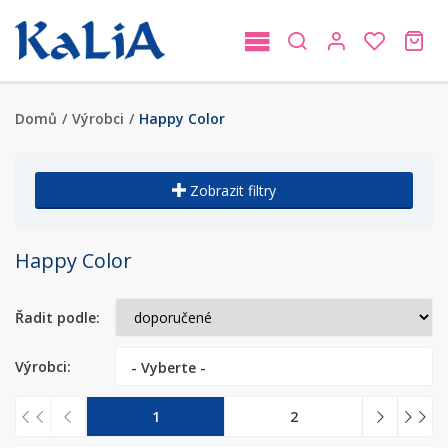
Domů
/
Výrobci
/
Happy Color
Zobrazit filtry
Happy Color
Řadit podle:
Výrobci:
- Vyberte -
1
2