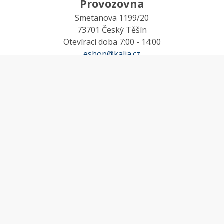
Provozovna
Smetanova 1199/20
73701 Český Těšín
Otevírací doba 7:00 - 14:00
eshop@kalia.cz
MŮJ ÚČET
Účet
Oblíbené
Košík
Odstoupení od smlouvy
INFORMACE