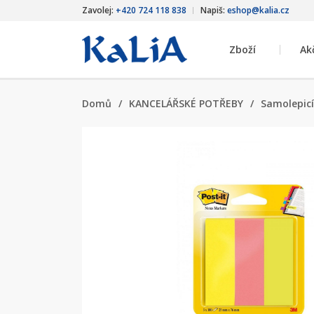
Zavolej:
+420 724 118 838
Napiš:
eshop@kalia.cz
Zboží
Ak
Domů
/
KANCELÁŘSKÉ POTŘEBY
/
Samolepicí