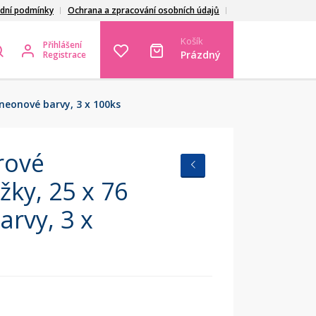
dní podmínky
Ochrana a zpracování osobních údajů
Košík
Přihlášení
Prázdný
Registrace
neonové barvy, 3 x 100ks
rové
žky, 25 x 76
rvy, 3 x