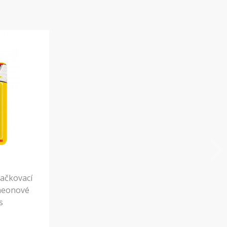
načkovací
 neonové
s