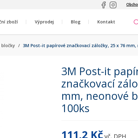
Obcho
ční zboží
Výprodej
Blog
Kontakt
 bločky
/
3M Post-it papírové značkovací záložky, 25 x 76 mm, 
3M Post-it papí
značkovací zálo
mm, neonové ba
100ks
111,2 Kč
vč. DPH