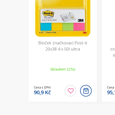
Bloček značkovací Post-it
20x38 4 x 50l ultra
zn
m
Skladem (27x)
Cena s DPH:
Cena 
90,9
Kč
95