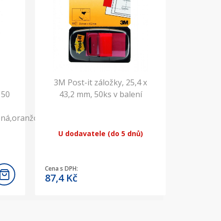
3M Post-it záložky, 25,4 x
 50
43,2 mm, 50ks v balení
lená,oranžová),
U dodavatele (do 5 dnů)
Cena s DPH:
87,4
Kč