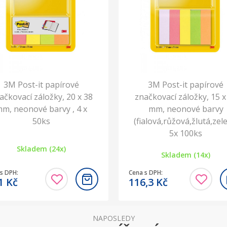
3M Post-it papírové
3M Post-it papírové
ačkovací záložky, 20 x 38
značkovací záložky, 15 x
m, neonové barvy , 4 x
mm, neonové barvy
50ks
(fialová,růžová,žlutá,ze
5x 100ks
Skladem (24x)
Skladem (14x)
s DPH:
Cena s DPH:
,1
Kč
116,3
Kč
NAPOSLEDY