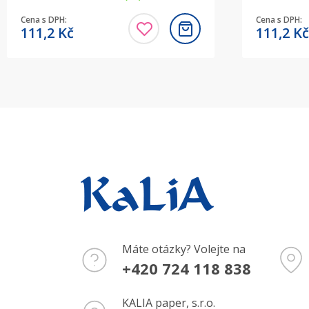
Cena s DPH:
Cena s DPH:
111,2
Kč
111,2
Kč
Máte otázky? Volejte na
+420 724 118 838
KALIA paper, s.r.o.