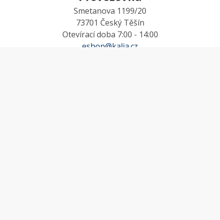
Smetanova 1199/20
73701 Český Těšín
Otevírací doba 7:00 - 14:00
eshop@kalia.cz
MŮJ ÚČET
Účet
Oblíbené
Košík
Odstoupení od smlouvy
INFORMACE