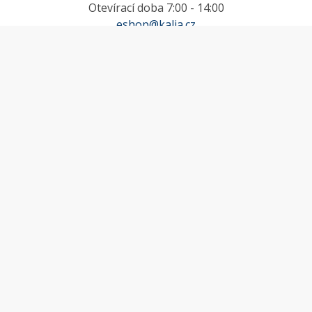
Otevírací doba 7:00 - 14:00
eshop@kalia.cz
MŮJ ÚČET
Účet
Oblíbené
Košík
Odstoupení od smlouvy
INFORMACE
Doprava a platba
Obchodní podmínky