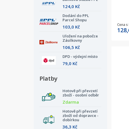
124,0 Kč
Dodání do PPL
Parcel Shopu
Cena s
103,0 Kč
128
Uložení na pobočce
Zásilkovny
106,5 Kč
DPD - výdejní místo
79,0 Kč
Platby
Hotově při převzetí
zboží - osobní odběr
Zdarma
Hotově při převzetí
zboží od dopravce -
dobírkou
36,3 Kč