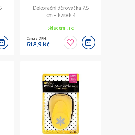
5
Dekorační děrovačka 7,5
cm – kvítek 4
Skladem (1x)
Cena s DPH:
618,9
Kč