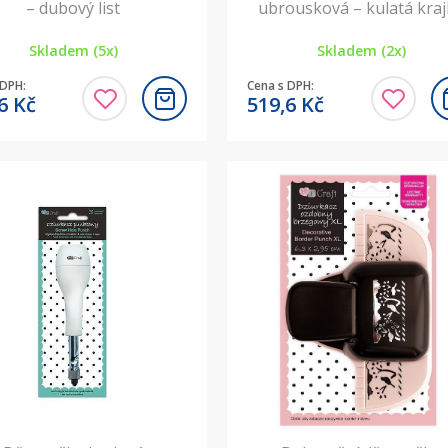
– dubový list
ubrousková – kulatá kra
Skladem (5x)
Skladem (2x)
 DPH:
Cena s DPH:
,6
Kč
519,6
Kč