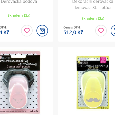
Děrovačka bodová
Dekorační děrovačka
lemovací XL – ptáci
Skladem (3x)
Skladem (2x)
 DPH:
Cena s DPH:
,4
Kč
512,0
Kč