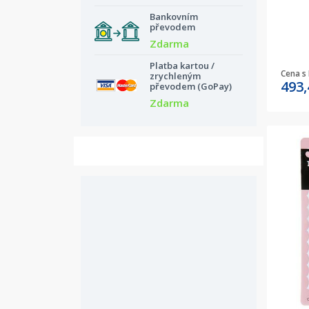
Bankovním
převodem
Zdarma
Platba kartou /
Cena s
zrychleným
493
převodem (GoPay)
Zdarma