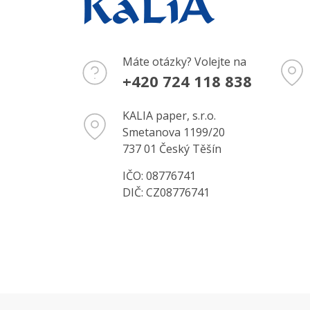
Máte otázky? Volejte na
+420 724 118 838
KALIA paper, s.r.o.
Smetanova 1199/20
737 01 Český Těšín
IČO: 08776741
DIČ: CZ08776741