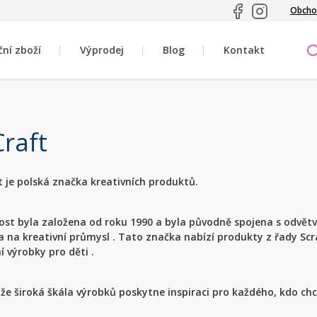
Obcho
ční zboží
Výprodej
Blog
Kontakt
raft
t je polská značka kreativních produktů.
ost byla založena od roku 1990 a byla původně spojena s odvět
a na kreativní průmysl . Tato značka nabízí produkty z řady S
í výrobky pro děti .
že široká škála výrobků poskytne inspiraci pro každého, kdo chce