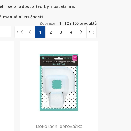
ili se o radost z tvorby s ostatními.
eň manuální zručnosti.
Zobrazuji:
1 - 12 z 155 produktů
1
2
3
4
Dekorační děrovačka