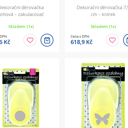
Dekorační děrovačka
Dekorační děrovačka 7,
rohová – zakulacovač
cm – knírek
Skladem (1x)
Skladem (1x)
 DPH:
Cena s DPH:
,6
Kč
618,9
Kč