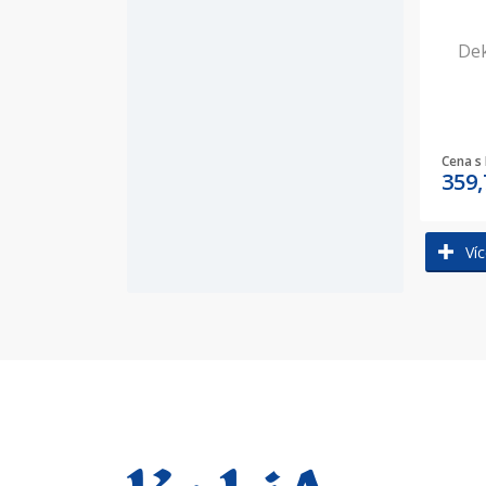
Dek
Cena s
359
Víc