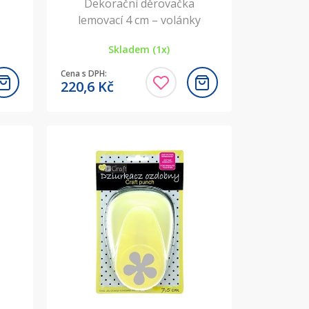
Dekorační děrovačka
lemovací 4 cm – volánky
Skladem (1x)
Cena s DPH:
220,6
Kč