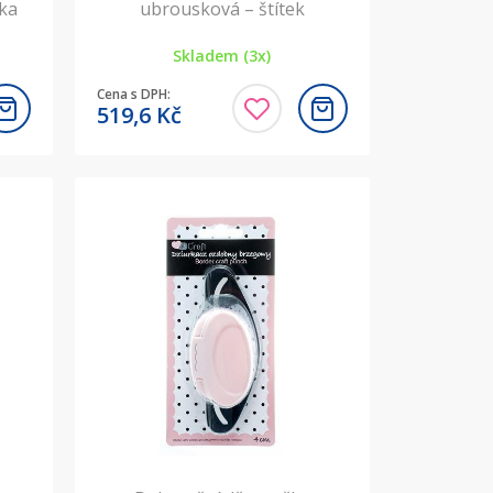
jka
ubrousková – štítek
Skladem (3x)
Cena s DPH:
519,6
Kč