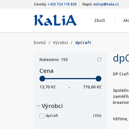
Zavolej:
+420 724 118 838
Napiš:
eshop@kalia.cz
Zboží
Ak
Domů
/
Výrobci
/
dpCraft
dpC
Nalezeno: 155
Cena
DP Craf
13,70 Kč
-
776,60 Kč
Společn
zaměřil
kreativn
Výrobci
dpCraft
(155)
Věříme, 