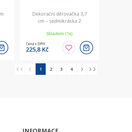
cm
Dekorační děrovačka 3,7
cm – sedmikráska 2
Skladem (1x)
Cena s DPH:
225,8
Kč
1
2
3
4
INFORMACE