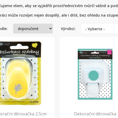
jeme všem, aby se vyjádřili prostřednictvím tvůrčí vášně a poděl
ráci může rozvíjet nejen dospělý, ale i dítě, bez ohledu na stup
odle:
Výrobci:
- Vyberte -
orační děrovačka 2,5cm
Dekorační děrovačka