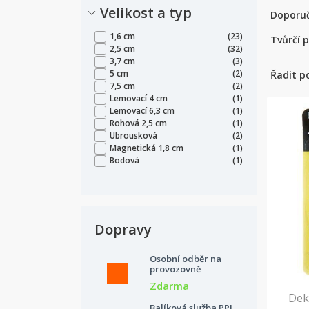
Velikost a typ
Doporuču
1,6 cm
(23)
Tvůrčí p
2,5 cm
(32)
3,7 cm
(3)
5 cm
(2)
Řadit p
7,5 cm
(2)
Lemovací 4 cm
(1)
Lemovací 6,3 cm
(1)
Rohová 2,5 cm
(1)
Ubrousková
(2)
Magnetická 1,8 cm
(1)
Bodová
(1)
Dopravy
Osobní odběr na
provozovně
Zdarma
Dek
Balíková služba PPL