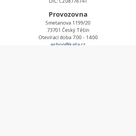
DIČ: CZ08776741
Provozovna
Smetanova 1199/20
73701 Český Těšín
Otevírací doba 7:00 - 14:00
eshop@kalia.cz
MŮJ ÚČET
Účet
Oblíbené
Košík
Odstoupení od smlouvy