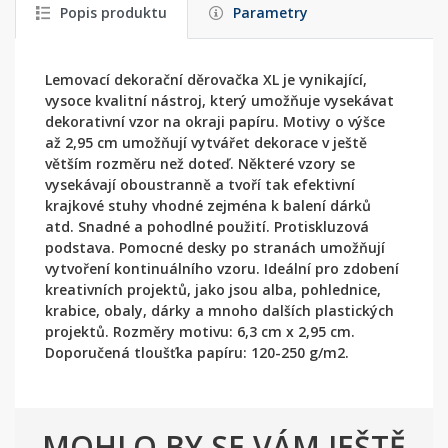
Popis produktu
Parametry
Lemovací dekorační děrovačka XL je vynikající,
vysoce kvalitní nástroj, který umožňuje vysekávat
dekorativní vzor na okraji papíru. Motivy o výšce
až 2,95 cm umožňují vytvářet dekorace v ještě
větším rozměru než doteď. Některé vzory se
vysekávají oboustranně a tvoří tak efektivní
krajkové stuhy vhodné zejména k balení dárků
atd. Snadné a pohodlné použití. Protiskluzová
podstava. Pomocné desky po stranách umožňují
vytvoření kontinuálního vzoru. Ideální pro zdobení
kreativních projektů, jako jsou alba, pohlednice,
krabice, obaly, dárky a mnoho dalších plastických
projektů. Rozměry motivu: 6,3 cm x 2,95 cm.
Doporučená tloušťka papíru: 120-250 g/m2.
MOHLO BY SE VÁM JEŠTĚ