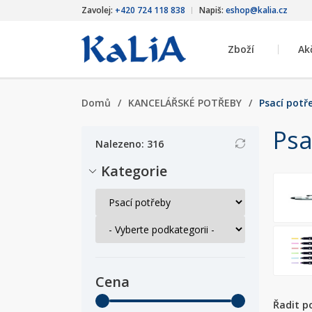
Zavolej:
+420 724 118 838
Napiš:
eshop@kalia.cz
Zboží
Ak
Domů
/
KANCELÁŘSKÉ POTŘEBY
/
Psací potř
Psa
Nalezeno: 316
Kategorie
Cena
Řadit p