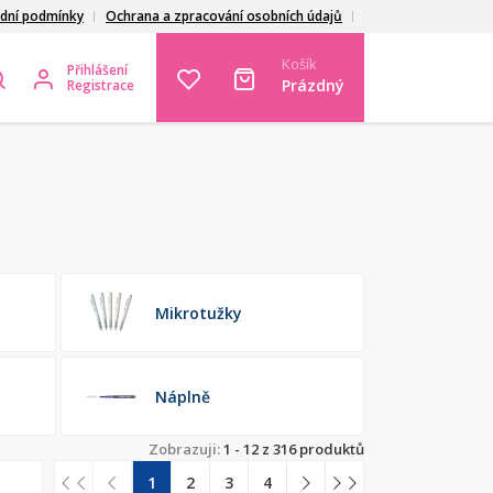
dní podmínky
Ochrana a zpracování osobních údajů
Košík
Přihlášení
Prázdný
Registrace
Mikrotužky
Náplně
Zobrazuji:
1 - 12 z 316 produktů
1
2
3
4