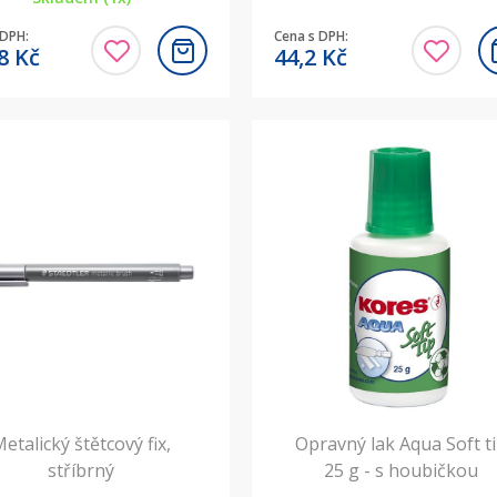
 DPH:
Cena s DPH:
,8
Kč
44,2
Kč
etalický štětcový fix,
Opravný lak Aqua Soft t
stříbrný
25 g - s houbičkou