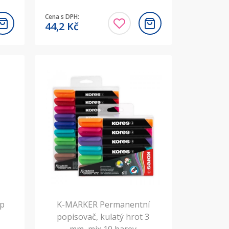
Cena s DPH:
44,2
Kč
ip
K-MARKER Permanentní
popisovač, kulatý hrot 3