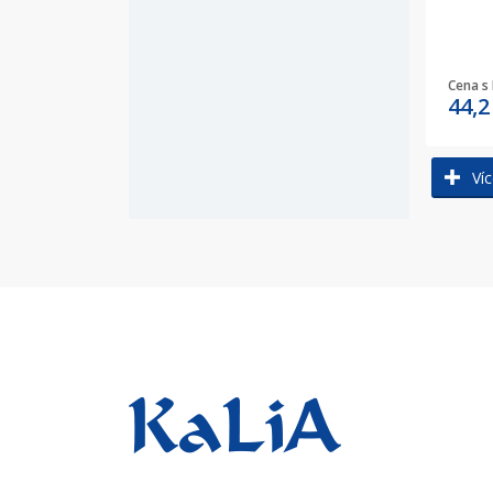
Cena s
44,
Víc