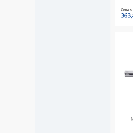
Cena s
363
M