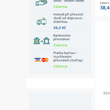
zboží - osobní odběr
Cena s
Zdarma
38,
Hotově při převzetí
zboží od dopravce -
dobírkou
36,3 Kč
Bankovním
převodem
Zdarma
Platba kartou /
zrychleným
převodem (GoPay)
Zdarma
Met