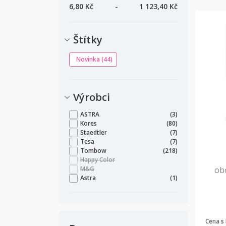
6,80 Kč
-
1 123,40 Kč
Štítky
Novinka
(44)
Výrobci
ASTRA
(3)
Kores
(80)
Staedtler
(7)
Tesa
(7)
Tombow
(218)
Happy Color
M&G
ob
Astra
(1)
Cena s