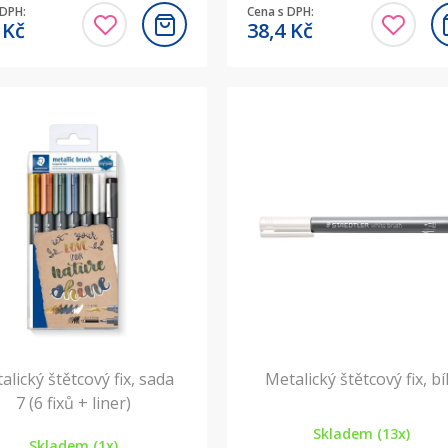
 DPH:
Cena s DPH:
4
Kč
38,4
Kč
alický štětcový fix, sada
Metalický štětcový fix, bí
7 (6 fixů + liner)
Skladem (13x)
Skladem (1x)