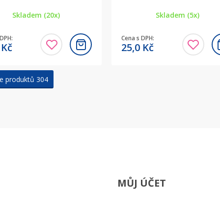
Skladem (20x)
Skladem (5x)
 DPH:
Cena s DPH:
2
Kč
25,0
Kč
e produktů 304
MŮJ ÚČET