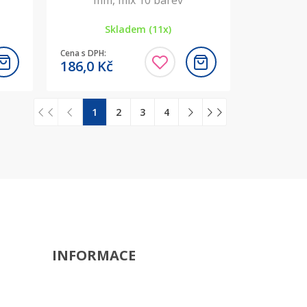
mm, mix 10 barev
Skladem (11x)
Cena s DPH:
186,0
Kč
1
2
3
4
INFORMACE