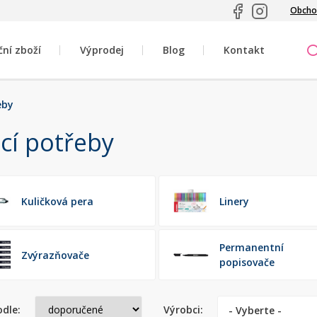
Obcho
ční zboží
Výprodej
Blog
Kontakt
eby
cí potřeby
Kuličková pera
Linery
Permanentní
Zvýrazňovače
popisovače
odle:
Výrobci:
- Vyberte -