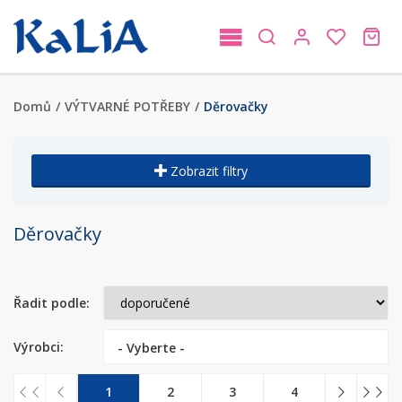
Domů
/
VÝTVARNÉ POTŘEBY
/
Děrovačky
Zobrazit filtry
Děrovačky
Řadit podle:
Výrobci:
- Vyberte -
1
2
3
4