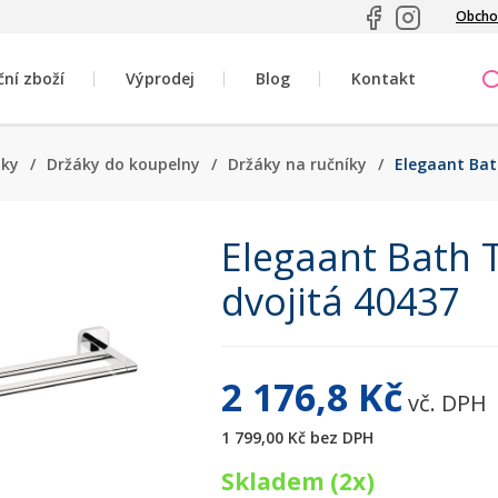
Obcho
ční zboží
Výprodej
Blog
Kontakt
ňky
/
Držáky do koupelny
/
Držáky na ručníky
/
Elegaant Bat
Elegaant Bath 
dvojitá 40437
2 176,8 Kč
vč. DPH
1 799,00 Kč
bez DPH
Skladem (2x)