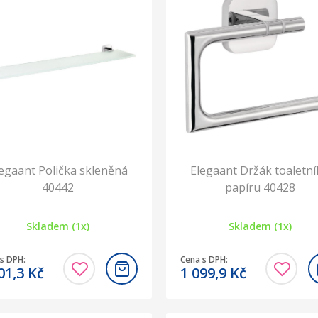
egaant Polička skleněná
Elegaant Držák toaletn
40442
papíru 40428
Skladem (1x)
Skladem (1x)
s DPH:
Cena s DPH:
01,3
Kč
1 099,9
Kč