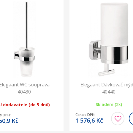
Elegaant WC souprava
Elegaant Dávkovač mýd
40430
40440
Skladem (2x)
U dodavatele (do 5 dnů)
Cena s DPH:
s DPH:
1 576,6
Kč
50,9
Kč