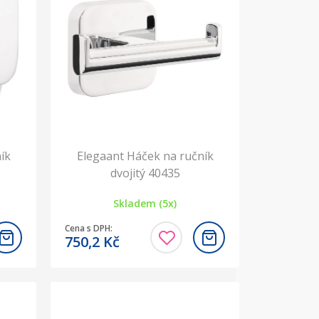
ík
Elegaant Háček na ručník
dvojitý 40435
Skladem (5x)
Cena s DPH:
750,2
Kč