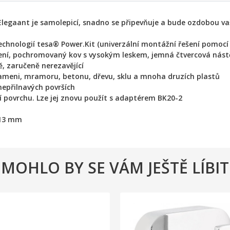
Elegaant je samolepicí, snadno se připevňuje a bude ozdobou va
chnologií tesa® Power.Kit (univerzální montážní řešení pomocí 
ení, pochromovaný kov s vysokým leskem, jemná čtvercová nás
ě, zaručeně nerezavějící
kameni, mramoru, betonu, dřevu, sklu a mnoha druzích plastů
nepřilnavých površích
í povrchu. Lze jej znovu použít s adaptérem BK20-2
113 mm
MOHLO BY SE VÁM JEŠTĚ LÍBIT