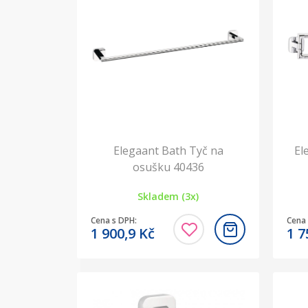
Elegaant Bath Tyč na
El
osušku 40436
Skladem (3x)
Cena s DPH:
Cena 
1 900,9
Kč
1 7