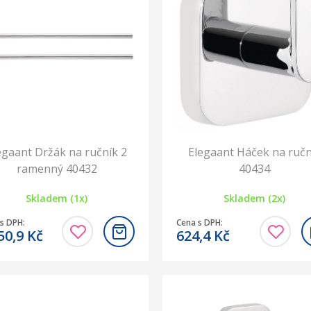
egaant Držák na ručník 2
Elegaant Háček na ručn
ramenný 40432
40434
Skladem (1x)
Skladem (2x)
s DPH:
Cena s DPH:
50,9
Kč
624,4
Kč