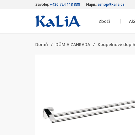
Zavolej:
+420 724 118 838
Napiš:
eshop@kalia.cz
Zboží
Ak
Domů
/
DŮM A ZAHRADA
/
Koupelnové dopl