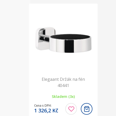
Elegaant Držák na fén
40441
Skladem (3x)
Cena s DPH:
1 326,2
Kč