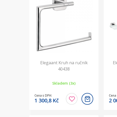
Elegaant Kruh na ručník
El
40438
Skladem (3x)
Cena s DPH:
Cena 
1 300,8
Kč
2 0