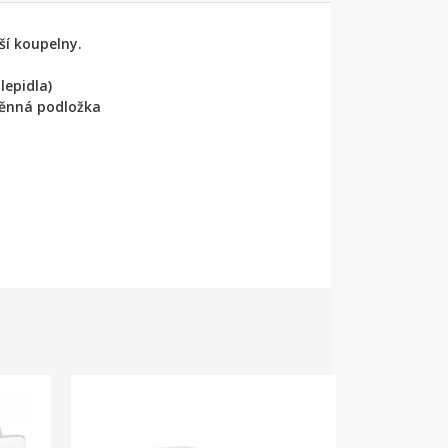
ší koupelny.
lepidla)
těnná podložka