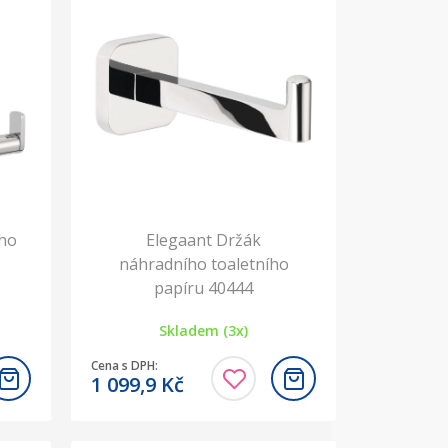
ího
Elegaant Držák
náhradního toaletního
papíru 40444
Skladem (3x)
Cena s DPH:
1 099,9
Kč