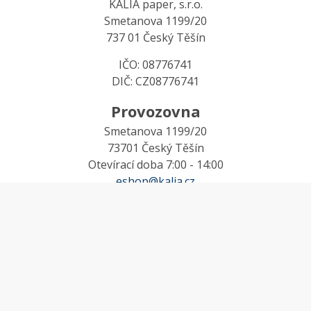
KALIA paper, s.r.o.
Smetanova 1199/20
737 01 Český Těšín
IČO: 08776741
DIČ: CZ08776741
Provozovna
Smetanova 1199/20
73701 Český Těšín
Otevírací doba 7:00 - 14:00
eshop@kalia.cz
MŮJ ÚČET
Účet