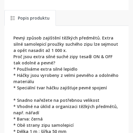
Popis produktu
Pevný způsob zajištění těžkých předmětů. Extra
silné samolepicí proužky suchého zipu lze sejmout
a opět nasadit až 1 000 x.
Proč jsou extra silné suché zipy tesa® ON & OFF
tak odolné a pevné?
* Používáme extra silné lepidlo
* Háčky jsou vyrobeny z velmi pevného a odolného
materiálu
* Speciální tvar háčku zajišťuje pevné spojení
* Snadno nařežete na potřebnou velikost
* Vhodné na úklid a organizaci těžkých předmětů,
např. nářadí
* Barva: černá
* Obě strany zipu samolepicí
* Délka 1 m : šířka 50 mm