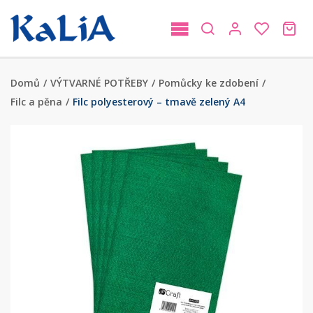
Domů
/
VÝTVARNÉ POTŘEBY
/
Pomůcky ke zdobení
/
Filc a pěna
/
Filc polyesterový – tmavě zelený A4