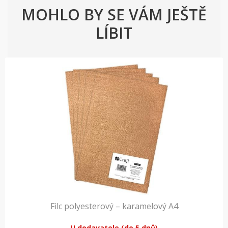
MOHLO BY SE VÁM JEŠTĚ
LÍBIT
Filc polyesterový – karamelový A4
U dodavatele (do 5 dnů)