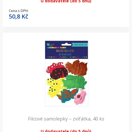
U dodavatele (do 5 dnů)
Cena s DPH:
50,8
Kč
Filcové samolepky – zvířátka, 40 ks
U dodavatele (do 5 dnů)