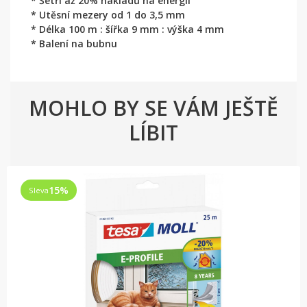
* Šetří až 20% nákladů na energii
* Utěsní mezery od 1 do 3,5 mm
* Délka 100 m : šířka 9 mm : výška 4 mm
* Balení na bubnu
MOHLO BY SE VÁM JEŠTĚ
LÍBIT
15
%
Sleva