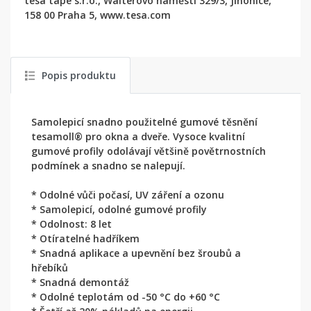
tesa tape s.r.o., Walterovo náměstí 329/3, Jinonice,
158 00 Praha 5, www.tesa.com
Popis produktu
Samolepicí snadno použitelné gumové těsnění
tesamoll® pro okna a dveře. Vysoce kvalitní
gumové profily odolávají většině povětrnostních
podmínek a snadno se nalepují.
* Odolné vůči počasí, UV záření a ozonu
* Samolepicí, odolné gumové profily
* Odolnost: 8 let
* Otíratelné hadříkem
* Snadná aplikace a upevnění bez šroubů a
hřebíků
* Snadná demontáž
* Odolné teplotám od -50 °C do +60 °C