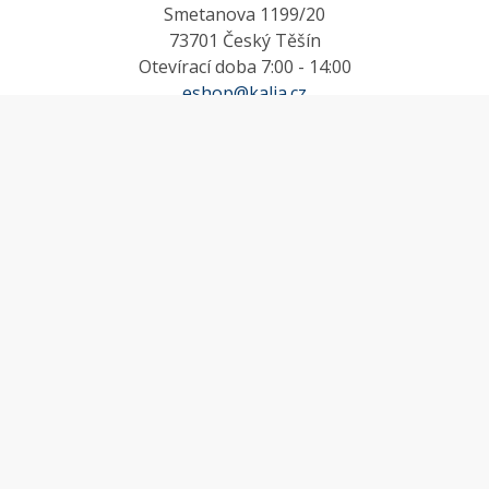
Smetanova 1199/20
73701 Český Těšín
Otevírací doba 7:00 - 14:00
eshop@kalia.cz
MŮJ ÚČET
Účet
Oblíbené
Košík
Odstoupení od smlouvy
INFORMACE