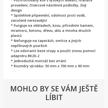
* Pochromovaný kov s vysokým leskem, hranaté
provedení, čtvercové nástěnné podložky, živý
design
* Spolehlivé připevnění, odolnost proti vodě,
zaručeně nerezavějící
* Funguje na obkladech, kovu, přírodním kameni,
mramoru, betonu, dřevu, sklu a mnoha druzích
plastů
* Nefunguje na tapetách, omítce a jiných
nepřilnavých površích
* Lze odstranit beze stopy a použít znovu pomocí
adaptéru BK20-2
* Jednoduchá montáž bez vrtání
* Rozměry výrobku: 50 mm x 700 mm x 90 mm
MOHLO BY SE VÁM JEŠTĚ
LÍBIT