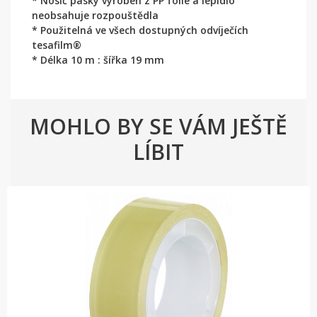
* Nosič pásky vyroben z PP fólie a lepidlo
neobsahuje rozpouštědla
* Použitelná ve všech dostupných odvíječích
tesafilm®
* Délka 10 m : šířka 19 mm
MOHLO BY SE VÁM JEŠTĚ
LÍBIT