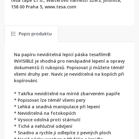
tesa tape s.r.o., Walterovo náměstí 329/3, Jinonice,
158 00 Praha 5, www.tesa.com
Popis produktu
Na papíru neviditelná lepicí páska tesafilm®
INVISIBLE je vhodná pro nenápadné lepení a opravy
dokumentů či rukopisů. Popisovat ji můžete téměř
všemi druhy per. Navíc je neviditelná na kopiích při
kopírování.
* Takřka neviditelné na mírně zbarveném papíře
* Popisovat lze téměř všemi pery
* Lehká a snadná manipulace při lepení
* Neviditelná na fotokopiích
* Vysoce odolná proti stárnutí
* Tiché a nehlučné odvíjení
* Snadno a rychle ji odlepíte z pevných ploch