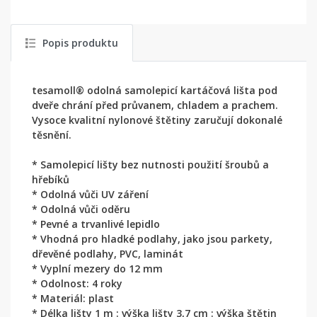
Popis produktu
tesamoll® odolná samolepicí kartáčová lišta pod
dveře chrání před průvanem, chladem a prachem.
Vysoce kvalitní nylonové štětiny zaručují dokonalé
těsnění.
* Samolepicí lišty bez nutnosti použití šroubů a
hřebíků
* Odolná vůči UV záření
* Odolná vůči oděru
* Pevné a trvanlivé lepidlo
* Vhodná pro hladké podlahy, jako jsou parkety,
dřevěné podlahy, PVC, laminát
* Vyplní mezery do 12 mm
* Odolnost: 4 roky
* Materiál: plast
* Délka lišty 1 m : výška lišty 3,7 cm : výška štětin