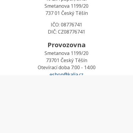
Smetanova 1199/20
737 01 Český Těšín
IČO: 08776741
DIČ: CZ08776741
Provozovna
Smetanova 1199/20
73701 Český Těšín
Otevírací doba 7:00 - 14:00
eshop@kalia.cz
MŮJ ÚČET
Účet