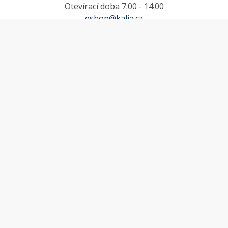
Otevírací doba 7:00 - 14:00
eshop@kalia.cz
MŮJ ÚČET
Účet
Oblíbené
Košík
Odstoupení od smlouvy
INFORMACE
Doprava a platba
Obchodní podmínky