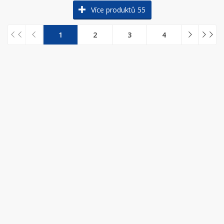
Více produktů 55
1
2
3
4