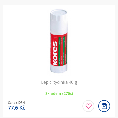
Lepicí tyčinka 40 g
Skladem (276x)
Cena s DPH:
77,6
Kč