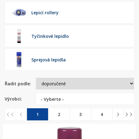
Lepicí rollery
Tyčinkové lepidlo
Sprejová lepidla
Řadit podle:
Výrobci:
- Vyberte -
1
2
3
4