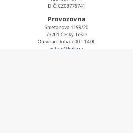
DIČ: CZ08776741
Provozovna
Smetanova 1199/20
73701 Český Těšín
Otevírací doba 7:00 - 14:00
eshop@kalia.cz
MŮJ ÚČET
Účet
Oblíbené
Košík