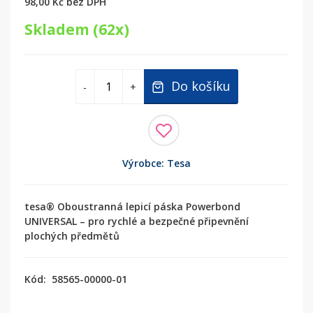
98,00 Kč
bez DPH
Skladem (62x)
Do košíku
-
+
Výrobce: Tesa
tesa® Oboustranná lepicí páska Powerbond
UNIVERSAL – pro rychlé a bezpečné připevnění
plochých předmětů
Kód:
58565-00000-01