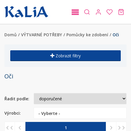
Domů
/
VÝTVARNÉ POTŘEBY
/
Pomůcky ke zdobení
/
Oči
Zobrazit filtry
Oči
Řadit podle:
Výrobci:
- Vyberte -
1