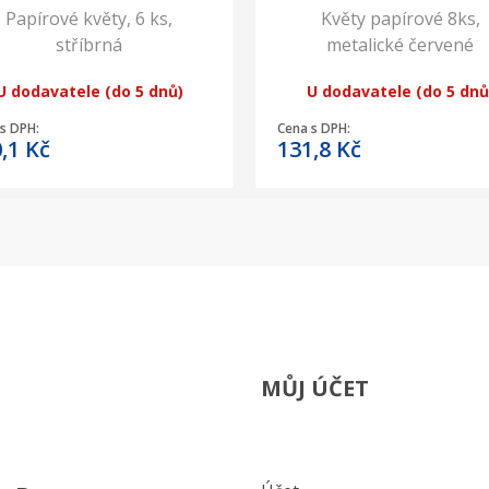
Papírové květy, 6 ks,
Květy papírové 8ks,
stříbrná
metalické červené
U dodavatele (do 5 dnů)
U dodavatele (do 5 dnů
s DPH:
Cena s DPH:
0,1
Kč
131,8
Kč
MŮJ ÚČET