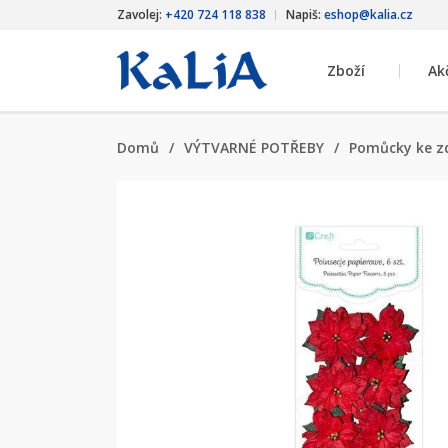
Zavolej:
+420 724 118 838
Napiš:
eshop@kalia.cz
Zboží
Ak
Domů
/
VÝTVARNÉ POTŘEBY
/
Pomůcky ke z