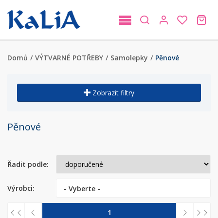
Domů
/
VÝTVARNÉ POTŘEBY
/
Samolepky
/
Pěnové
Zobrazit filtry
Pěnové
Řadit podle:
Výrobci:
- Vyberte -
1