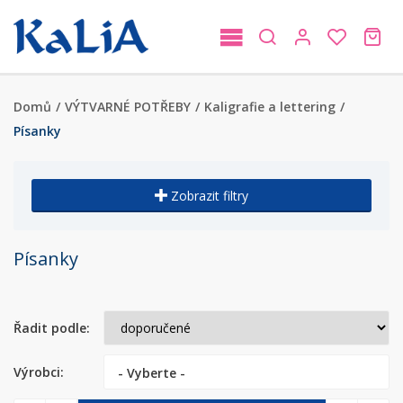
Domů
/
VÝTVARNÉ POTŘEBY
/
Kaligrafie a lettering
/
Písanky
Zobrazit filtry
Písanky
Řadit podle:
Výrobci:
- Vyberte -