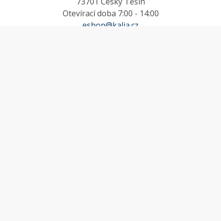
73701 Český Těšín
Otevírací doba 7:00 - 14:00
eshop@kalia.cz
MŮJ ÚČET
Účet
Oblíbené
Košík
Odstoupení od smlouvy
INFORMACE
Doprava a platba