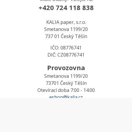
+420 724 118 838
KALIA paper, s.r.o.
Smetanova 1199/20
737 01 Český Těšín
IČO: 08776741
DIČ: CZ08776741
Provozovna
Smetanova 1199/20
73701 Český Těšín
Otevírací doba 7:00 - 14:00
eshop@kalia.cz
MŮJ ÚČET