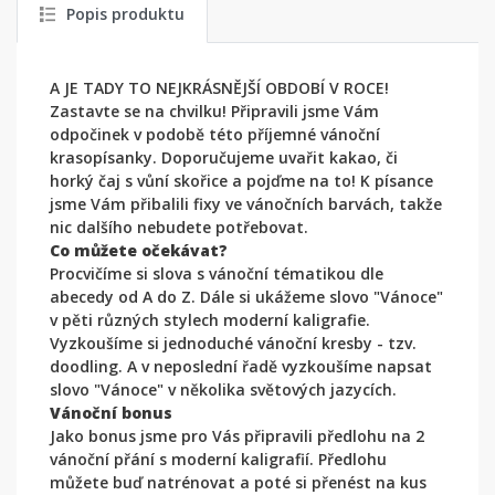
Popis produktu
A JE TADY TO NEJKRÁSNĚJŠÍ OBDOBÍ V ROCE!
Zastavte se na chvilku! Připravili jsme Vám
odpočinek v podobě této příjemné vánoční
krasopísanky. Doporučujeme uvařit kakao, či
horký čaj s vůní skořice a pojďme na to! K písance
jsme Vám přibalili fixy ve vánočních barvách, takže
nic dalšího nebudete potřebovat.
Co můžete očekávat?
Procvičíme si slova s vánoční tématikou dle
abecedy od A do Z. Dále si ukážeme slovo "Vánoce"
v pěti různých stylech moderní kaligrafie.
Vyzkoušíme si jednoduché vánoční kresby - tzv.
doodling. A v neposlední řadě vyzkoušíme napsat
slovo "Vánoce" v několika světových jazycích.
Vánoční bonus
Jako bonus jsme pro Vás připravili předlohu na 2
vánoční přání s moderní kaligrafií. Předlohu
můžete buď natrénovat a poté si přenést na kus