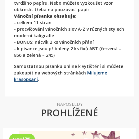
tvrdšího papíru. Nebo můžete vyzkoušet vzor
obkreslit třeba na pauzovací papír.
Vánoční písanka obsahuje:
- celkem 11 stran
- procvičování vánočních slov A-Z v různých stylech
moderní kaligrafie
- BONUS: nácvik 2 ks vánočních přání
- k písance jsou přibaleny 2 ks fixů ABT (červená –
856 a zelená – 245)
Samostatnou písanku online k vytištění si můžete
zakoupit na webových stránkách
Milujeme
krasopsaní
.
NAPOSLEDY
PROHLÍŽENÉ
13
%
Sleva