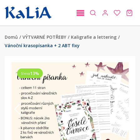
Domů
/
VÝTVARNÉ POTŘEBY
/
Kaligrafie a lettering
/
Vánoční krasopísanka + 2 ABT fixy
13
%
Sleva