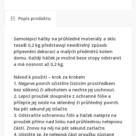
Popis produktu
Samolepicí háčky na průhledné materiály a sklo
tesa® 0,2 kg představují neviditelný způsob
připevnění dekorací a malých předmětů kolem
domu. Každý háček je možné beze stopy odstranit
a má nosnost až 0,2 kg.
Návod k použití – krok za krokem
1. Nejprve povrch očistěte čisticím prostředkem
bez silikonů či alkoholem a nechte jej uschnout.
2. Lepicí proužek sloupněte z ochranné fólie a
přilepte jej svisle na skleněný či průhledný povrch.
Na pět sekund jej stlačte.
3. Odstraňte ochrannou fólii a háček nalepte na
proužek přímo nad linku nad průhlednou nelepivou
částí. Znovu na něj na pět sekund zatlačte.
4. Ujistěte se, že nelepivá část proužku zůstane