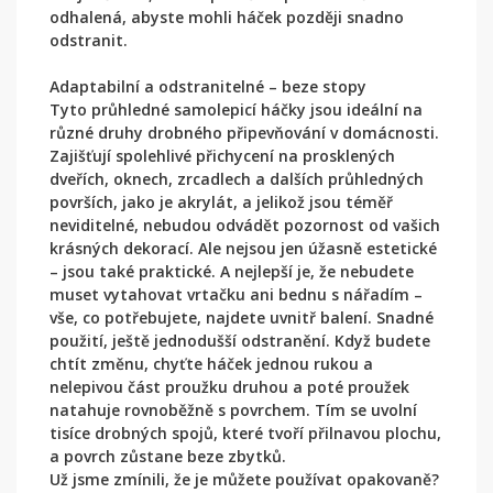
odhalená, abyste mohli háček později snadno
odstranit.
Adaptabilní a odstranitelné – beze stopy
Tyto průhledné samolepicí háčky jsou ideální na
různé druhy drobného připevňování v domácnosti.
Zajišťují spolehlivé přichycení na prosklených
dveřích, oknech, zrcadlech a dalších průhledných
površích, jako je akrylát, a jelikož jsou téměř
neviditelné, nebudou odvádět pozornost od vašich
krásných dekorací. Ale nejsou jen úžasně estetické
– jsou také praktické. A nejlepší je, že nebudete
muset vytahovat vrtačku ani bednu s nářadím –
vše, co potřebujete, najdete uvnitř balení. Snadné
použití, ještě jednodušší odstranění. Když budete
chtít změnu, chyťte háček jednou rukou a
nelepivou část proužku druhou a poté proužek
natahuje rovnoběžně s povrchem. Tím se uvolní
tisíce drobných spojů, které tvoří přilnavou plochu,
a povrch zůstane beze zbytků.
Už jsme zmínili, že je můžete používat opakovaně?