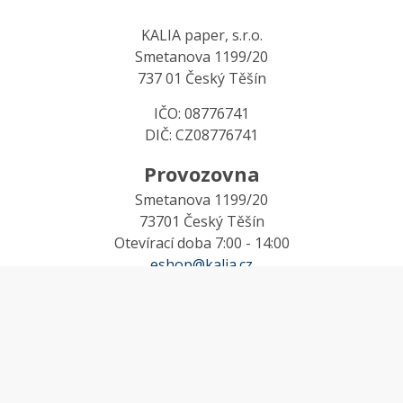
KALIA paper, s.r.o.
Smetanova 1199/20
737 01 Český Těšín
IČO: 08776741
DIČ: CZ08776741
Provozovna
Smetanova 1199/20
73701 Český Těšín
Otevírací doba 7:00 - 14:00
eshop@kalia.cz
MŮJ ÚČET