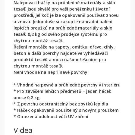
Nalepovací háčky na průhledné materiály a sklo
tesa® jsou skvělé pro vaši peněženku i životní
prostředí, jelikož je lze opakovaně používat znovu
a znovu. Jednoduše si zakupte náhradní balení
lepicích proužků na průhledné materiály a sklo
tesa® 0,2 kg od svého prodejce systému pro
chytrou montáž tesa®.
Řešení montáže na tapety, omítku, dřevo, cihly,
beton a další povrchy najdete ve vyhledávači
produktů tesa® a mezi našimi řešeními pro
chytrou montáž tesa®.
Není vhodné na nepřilnavé povrchy.
* Vhodné na pevné a průhledné povrchy v interiéru
* Pro zavěšení lehčích předmětů – jeden háček
unese 0,2 kg
* Z povrchu odstranitelný bez zbytků lepidla
* Háček opakovaně použitelný s novým proužkem
* Omezená odolnost vůči UV záření
Videa