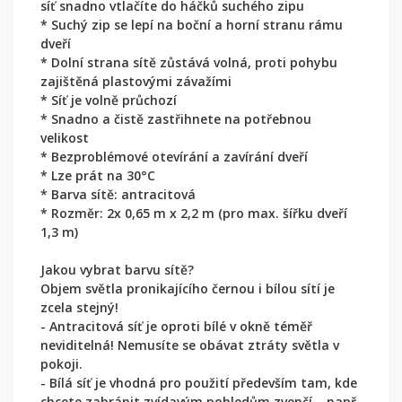
síť snadno vtlačíte do háčků suchého zipu
* Suchý zip se lepí na boční a horní stranu rámu
dveří
* Dolní strana sítě zůstává volná, proti pohybu
zajištěná plastovými závažími
* Síť je volně průchozí
* Snadno a čistě zastřihnete na potřebnou
velikost
* Bezproblémové otevírání a zavírání dveří
* Lze prát na 30°C
* Barva sítě: antracitová
* Rozměr: 2x 0,65 m x 2,2 m (pro max. šířku dveří
1,3 m)
Jakou vybrat barvu sítě?
Objem světla pronikajícího černou i bílou sítí je
zcela stejný!
- Antracitová síť je oproti bílé v okně téměř
neviditelná! Nemusíte se obávat ztráty světla v
pokoji.
- Bílá síť je vhodná pro použití především tam, kde
chcete zabránit zvídavým pohledům zvenčí – např.