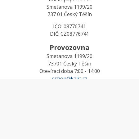
Smetanova 1199/20
737 01 Český Těšín
IČO: 08776741
DIČ: CZ08776741
Provozovna
Smetanova 1199/20
73701 Český Těšín
Otevírací doba 7:00 - 14:00
eshop@kalia.cz
MŮJ ÚČET
Účet