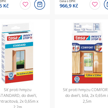
 DPH:
Cena s DPH:
,5
Kč
966,9
Kč
Síť proti hmyzu
Síť proti hmyzu COMFOR
STANDARD, do dveří,
do dveří, bílá, 2x 0,65m 
ntracitová, 2x 0,65m x
2,5m
2,2m