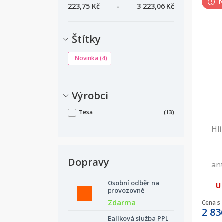
223,75 Kč
-
3 223,06 Kč
Štítky
Novinka
(4)
Výrobci
Tesa
(13)
Hli
Dopravy
an
Osobní odběr na
U
provozovně
Zdarma
Cena s
2 83
Balíková služba PPL