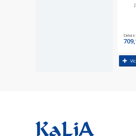
Cena s
709
Víc