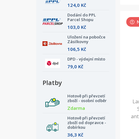
124,0 Kč
Dodání do PPL
Parcel Shopu
103,0 Kč
Uložení na pobočce
Zásilkovny
106,5 Kč
DPD - výdejní místo
79,0 Kč
Platby
Hotově při převzetí
zboží - osobní odběr
La
Zdarma
ant
Hotově při převzetí
zboží od dopravce -
dobírkou
36,3 Kč