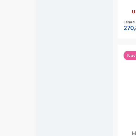
U
Cena s
270
Nov
M