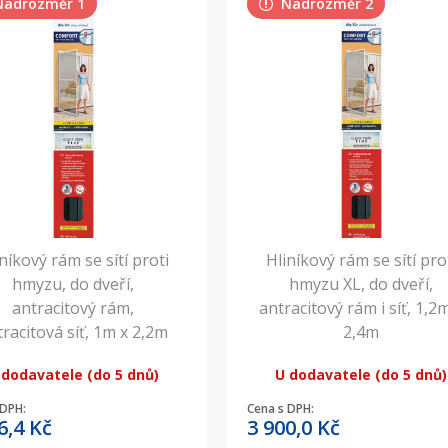
Nadrozměr 1
Nadrozměr 2
níkový rám se sítí proti
Hliníkový rám se sítí pro
hmyzu, do dveří,
hmyzu XL, do dveří,
antracitový rám,
antracitový rám i síť, 1,2
tracitová síť, 1m x 2,2m
2,4m
 dodavatele (do 5 dnů)
U dodavatele (do 5 dnů)
 DPH:
Cena s DPH:
6,4
Kč
3 900,0
Kč