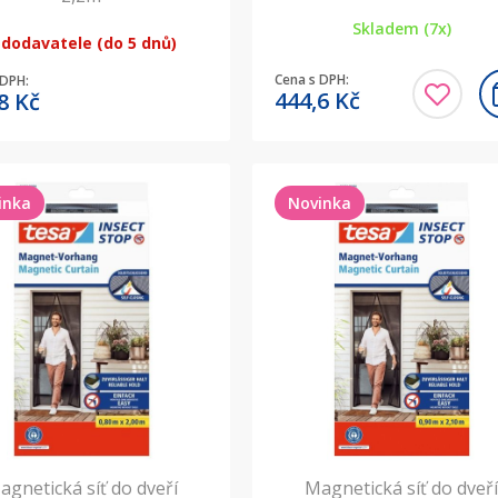
Skladem (7x)
 dodavatele (do 5 dnů)
Cena s DPH:
 DPH:
444,6
Kč
,8
Kč
inka
Novinka
agnetická síť do dveří
Magnetická síť do dveř