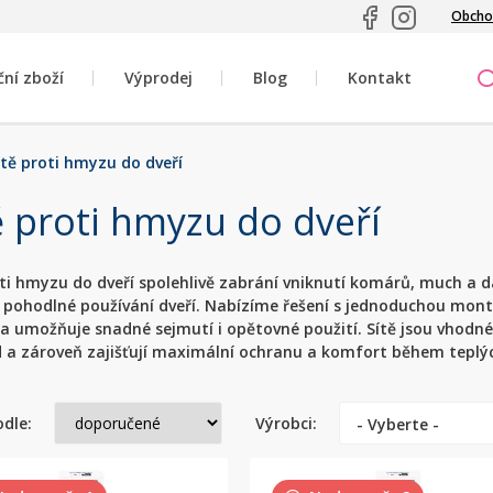
Obcho
ční zboží
Výprodej
Blog
Kontakt
ítě proti hmyzu do dveří
ě proti hmyzu do dveří
oti hmyzu do dveří spolehlivě zabrání vniknutí komárů, much a
 pohodlné používání dveří. Nabízíme řešení s jednoduchou montáž
 umožňuje snadné sejmutí i opětovné použití. Sítě jsou vhodné 
 a zároveň zajišťují maximální ochranu a komfort během teplý
odle:
Výrobci:
- Vyberte -