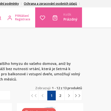
dní podmínky
Ochrana a zpracování osobních údajů
Košík
Přihlášení
Prázdný
Registrace
 dalšího hmyzu do vašeho domova, aniž by
í bez nutnosti vrtání, která je šetrná k
pro balkonové i vstupní dveře, umožňují volný
ch měsíců.
Zobrazuji:
1 - 12 z 13 produktů
1
2