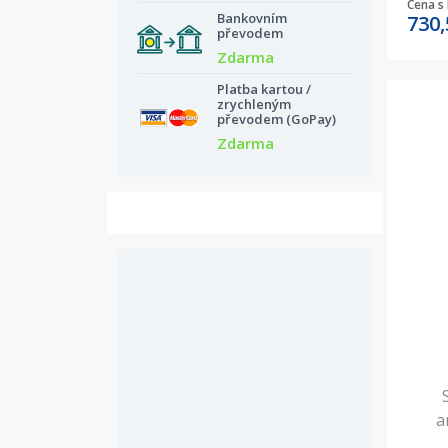
Cena s
Bankovním
730
převodem
Zdarma
Platba kartou /
zrychleným
převodem (GoPay)
Zdarma
a