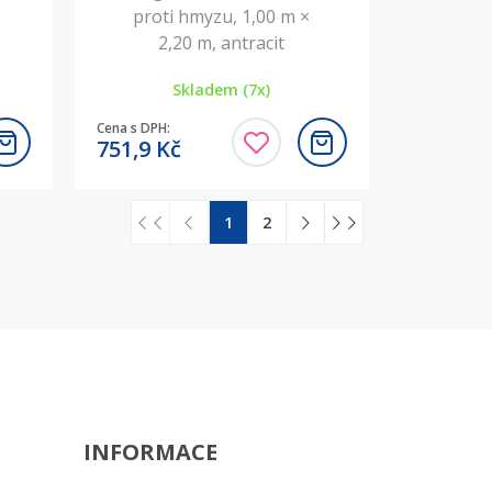
proti hmyzu, 1,00 m ×
2,20 m, antracit
Skladem (7x)
Cena s DPH:
751,9
Kč
1
2
INFORMACE