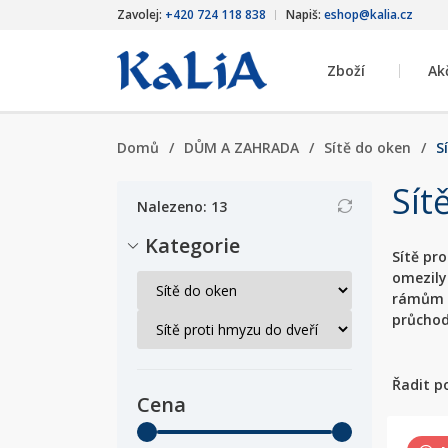
Zavolej:
+420 724 118 838
Napiš:
eshop@kalia.cz
Zboží
Ak
Domů
/
DŮM A ZAHRADA
/
Sítě do oken
/
S
Sít
Nalezeno: 13
Kategorie
Sítě pr
omezily
rámům a
průchod
Řadit p
Cena