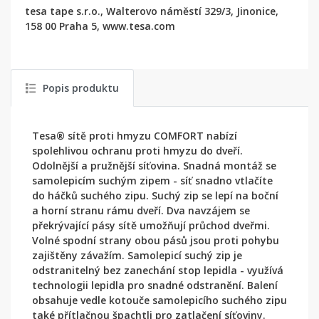
tesa tape s.r.o., Walterovo náměstí 329/3, Jinonice,
158 00 Praha 5, www.tesa.com
Popis produktu
Tesa® sítě proti hmyzu COMFORT nabízí
spolehlivou ochranu proti hmyzu do dveří.
Odolnější a pružnější síťovina. Snadná montáž se
samolepicím suchým zipem - síť snadno vtlačíte
do háčků suchého zipu. Suchý zip se lepí na boční
a horní stranu rámu dveří. Dva navzájem se
překrývající pásy sítě umožňují průchod dveřmi.
Volné spodní strany obou pásů jsou proti pohybu
zajištěny závažím. Samolepicí suchý zip je
odstranitelný bez zanechání stop lepidla - využívá
technologii lepidla pro snadné odstranění. Balení
obsahuje vedle kotouče samolepicího suchého zipu
také přítlačnou špachtli pro zatlačení síťoviny.