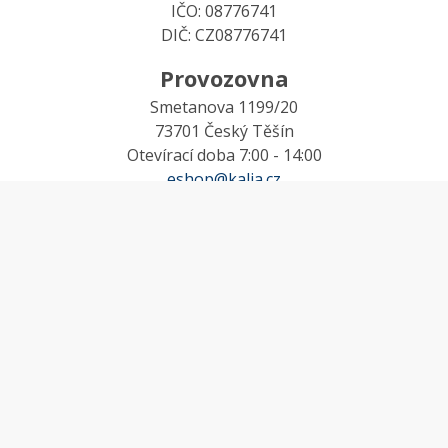
IČO: 08776741
DIČ: CZ08776741
Provozovna
Smetanova 1199/20
73701 Český Těšín
Otevírací doba 7:00 - 14:00
eshop@kalia.cz
MŮJ ÚČET
Účet
Oblíbené
Košík