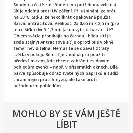
Snadno a čistě zastřihnete na potřebnou velikost.
Síť je odolná proti UV záření. Při ušpinění lze prát
na 30°C. Síťku lze několikrát opakovaně použít.
Barva: antracitová. Velikost: 2x 0,65 m x 2,5 m (pro
max. šířku dveří 1,3 m). Jakou vybrat barvu sítě?
Objem světla pronikajícího černou i bílou sítí je
zcela stejný! Antracitová síť je oproti bílé v okně
téměř neviditelná! Nemusíte se obávat ztráty
světla v pokoji. Bílá síť je vhodná pro použití
především tam, kde chcete zabránit zvídavým
pohledům zvenčí – např. v přízemních oknech. Bílá
barva způsobuje odraz světelných paprsků a tudíž
chrání nejen proti hmyzu, ale také proti
nežádoucím pohledům.
MOHLO BY SE VÁM JEŠTĚ
LÍBIT