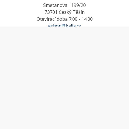
Smetanova 1199/20
73701 Český Těšín
Otevírací doba 7:00 - 14:00
eshop@kalia.cz
MŮJ ÚČET
Účet
Oblíbené
Košík
Odstoupení od smlouvy
INFORMACE