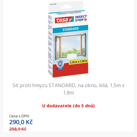
Síť proti hmyzu STANDARD, na okno, bílá, 1,5m x
1,8m
U dodavatele (do 5 dnů)
Cena s DPH:
290,0
Kč
258,9 Kč