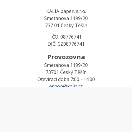
KALIA paper, s.r.o.
Smetanova 1199/20
737 01 Český Těšín
IČO: 08776741
DIČ: CZ08776741
Provozovna
Smetanova 1199/20
73701 Český Těšín
Otevírací doba 7:00 - 14:00
eshop@kalia.cz
MŮJ ÚČET