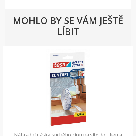
MOHLO BY SE VÁM JEŠTĚ
LÍBIT
Náhradní páska suchého zipu na sítě do oken a