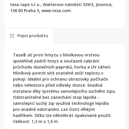
tesa tape s.r.o., Walterovo náměstí 329/3, Jinonice,
158 00 Praha 5, www.tesa.com
Popis produktu
Tesa® síť proti hmyzu s hliníkovou vrstvou
spolehlivě zadrží hmyz a současně zabrání
průchodu slunečních paprsků, horka a UV záření.
Hliníkový povrch sítě znatelně sníží teplotu v
pokoji. Ideální pro ochranu obrazovky počítače
nebo televizoru před odlesky slunce. Snadná
instalace díky systému samolepicího suchého zipu.
Odstranitelné bez zanechání stop lepidla -
samolepicí suchý zip využívá technologii lepidla
pro snadné odstranění. Lze čistit vlhkým
hadříkem. Síťku lze několikrát opakovaně použít.
Velikost: 1,3 m x 1,5 m.