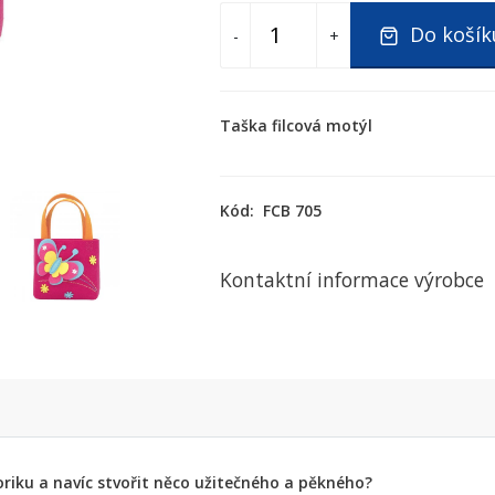
Do košík
-
+
Taška filcová motýl
Kód:
FCB 705
Kontaktní informace výrobce
oriku a navíc stvořit něco užitečného a pěkného?