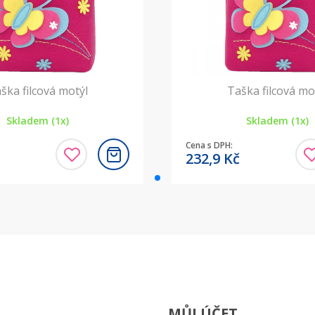
ška filcová motýl
Taška filcová mo
Skladem (1x)
Skladem (1x)
Cena s DPH:
232,9
Kč
MŮJ ÚČET