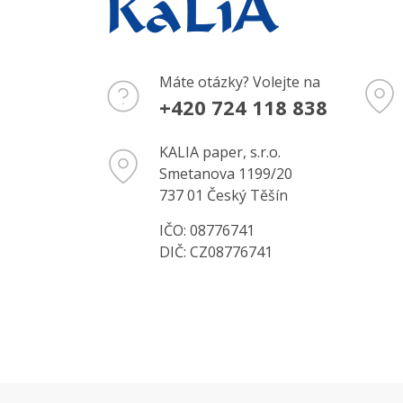
Máte otázky? Volejte na
+420 724 118 838
KALIA paper, s.r.o.
Smetanova 1199/20
737 01 Český Těšín
IČO: 08776741
DIČ: CZ08776741