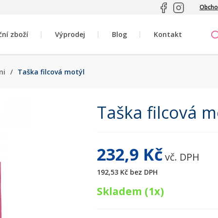
Obcho
ční zboží
Výprodej
Blog
Kontakt
mi
/
Taška filcová motýl
Taška filcová m
232,9 Kč
vč. DPH
192,53 Kč
bez DPH
Skladem (1x)