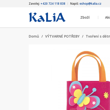
Zavolej:
+420 724 118 838
Napiš:
eshop@kalia.cz
Zboží
Ak
Domů
/
VÝTVARNÉ POTŘEBY
/
Tvoření s dět