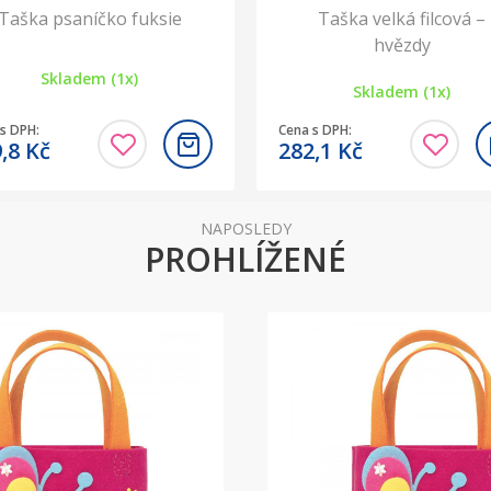
Taška psaníčko fuksie
Taška velká filcová –
hvězdy
Skladem (1x)
Skladem (1x)
s DPH:
Cena s DPH:
9,8
Kč
282,1
Kč
NAPOSLEDY
PROHLÍŽENÉ