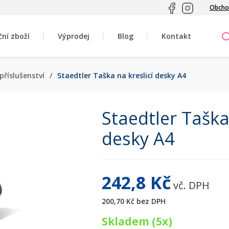
Obcho
ční zboží
Výprodej
Blog
Kontakt
příslušenství
/
Staedtler Taška na kreslicí desky A4
Staedtler Taška 
desky A4
242,8 Kč
vč. DPH
200,70 Kč
bez DPH
Skladem (5x)