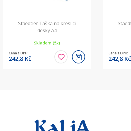
Staedtler Taška na kreslicí
Staedt
desky A4
Skladem (5x)
Cena s DPH:
Cena s DPH:
242,8
Kč
242,8
Kč