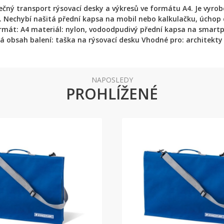
čný transport rýsovací desky a výkresů ve formátu A4. Je vyro
. Nechybí našitá přední kapsa na mobil nebo kalkulačku, úchop
ormát: A4 materiál: nylon, vodoodpudivý přední kapsa na smartph
 obsah balení: taška na rýsovací desku Vhodné pro: architekty
NAPOSLEDY
PROHLÍŽENÉ