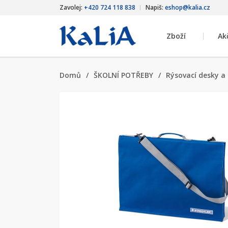
Zavolej:
+420 724 118 838
Napiš:
eshop@kalia.cz
Zboží
Ak
Domů
/
ŠKOLNÍ POTŘEBY
/
Rýsovací desky a 