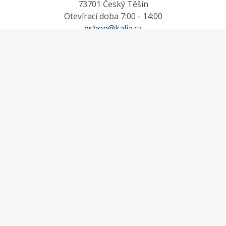
73701 Český Těšín
Otevírací doba 7:00 - 14:00
eshop@kalia.cz
MŮJ ÚČET
Účet
Oblíbené
Košík
Odstoupení od smlouvy
INFORMACE
Doprava a platba