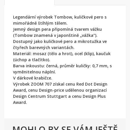
Legendární výrobek Tombow, kuličkové pero s
mimořádně štíhlým tělem.
Jemný design pera připomíná tvarem vážku
(Tombow znamená v japonštině „vážka”).
Dostupný jako kuličkové pero a mikrotužka ve
čtyřech barevných variantách.
Materiál: mosaz (tělo a hrot), ocel (klip), kaučuk
(úchop a tlačítko).
Barva inkoustu: černá, průměr kuličky: 0,7 mm, s
vyměnitelnou náplní.
V dárkové krabičce.
Výrobek ZOOM 707 získal cenu Red Dot Design
Award, cenu Design-price udělenou organizací
Design Centrum Stuttgart a cenu Design Plus
Award.
MOHLO BY SE VÁM JEŠTĚ