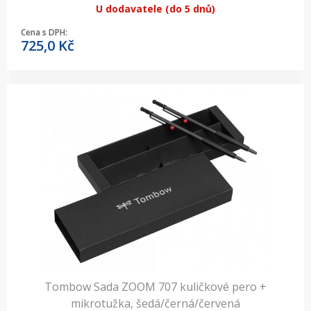
U dodavatele (do 5 dnů)
Cena s DPH:
725,0
Kč
Tombow Sada ZOOM 707 kuličkové pero +
mikrotužka, šedá/černá/červená