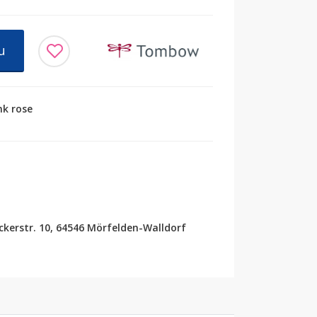
u
nk rose
erstr. 10, 64546 Mörfelden-Walldorf