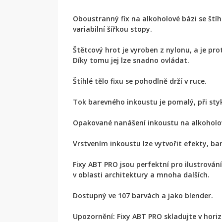
Oboustranný fix na alkoholové bázi se št
variabilní šířkou stopy.
Štětcový hrot je vyroben z nylonu, a je pr
Díky tomu jej lze snadno ovládat.
Štíhlé tělo fixu se pohodlně drží v ruce.
Tok barevného inkoustu je pomalý, při st
Opakované nanášení inkoustu na alkoholové 
Vrstvením inkoustu lze vytvořit efekty, ba
Fixy ABT PRO jsou perfektní pro ilustrován
v oblasti architektury a mnoha dalších.
Dostupný ve 107 barvách a jako blender.
Upozornění: Fixy ABT PRO skladujte v horizo