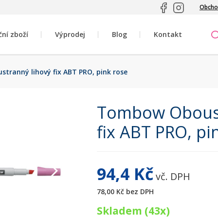
Obcho
ční zboží
Výprodej
Blog
Kontakt
ranný lihový fix ABT PRO, pink rose
Tombow Oboust
fix ABT PRO, pi
94,4 Kč
vč. DPH
78,00 Kč
bez DPH
Skladem (43x)