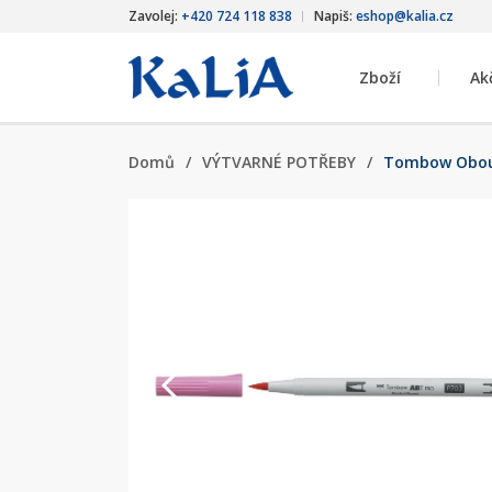
Zavolej:
+420 724 118 838
Napiš:
eshop@kalia.cz
Zboží
Ak
Domů
/
VÝTVARNÉ POTŘEBY
/
Tombow Oboust