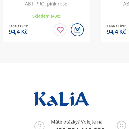
ABT PRO, pink rose
AB
Skladem (43x)
Cena s DPH:
Cena s DPH:
94,4
Kč
94,4
Kč
Máte otázky? Volejte na