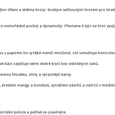
íhlým tělem a dvěma hroty: širokým seříznutým hrotem pro šir
oto mimořádně pružný a dynamický. Přestane-li být na hrot vyvíj
yku s papírem ho vytéká menší množství, což umožňuje kontrol
bázi zajišťuje velmi dobré krytí bez viditelných tahů.
revnou hloubku, stíny a výraznější barvy.
í, kreslení mangy a komiksů, vytváření návrhů a náčrtů v módním
ntální poloze a pečlivě je uzavírejte.