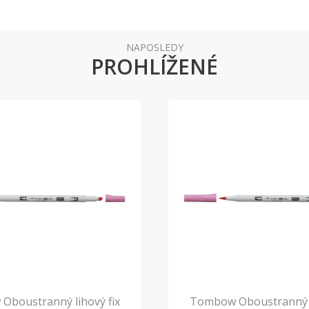
NAPOSLEDY
PROHLÍŽENÉ
boustranný lihový fix
Tombow Oboustranný l