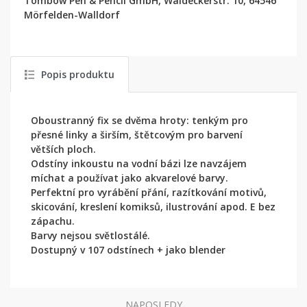
Tombow Pen & Pencil GmbH, Waldeckerstr. 10, 64546
Mörfelden-Walldorf
Popis produktu
Oboustranný fix se dvěma hroty: tenkým pro
přesné linky a širším, štětcovým pro barvení
větších ploch.
Odstíny inkoustu na vodní bázi lze navzájem
míchat a používat jako akvarelové barvy.
Perfektní pro vyrábění přání, razítkování motivů,
skicování, kreslení komiksů, ilustrování apod. E bez
zápachu.
Barvy nejsou světlostálé.
Dostupný v 107 odstínech + jako blender
NAPOSLEDY