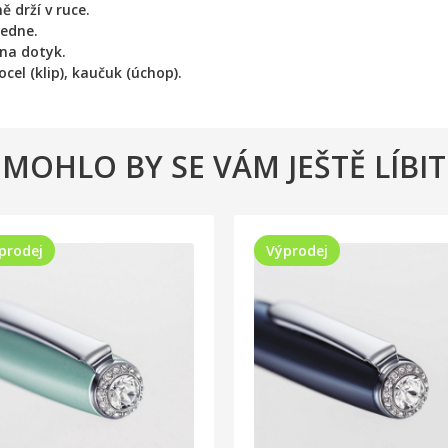
 drží v ruce.
ledne.
na dotyk.
ocel (klip), kaučuk (úchop).
MOHLO BY SE VÁM JEŠTĚ LÍBIT
prodej
Výprodej