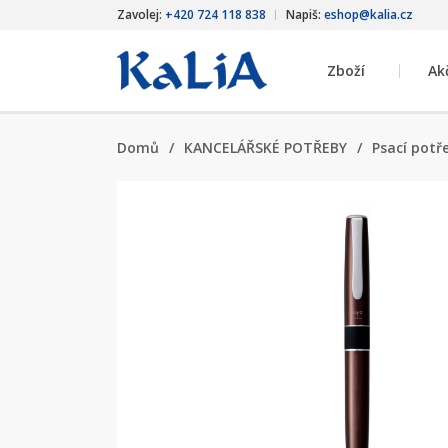
Zavolej:
+420 724 118 838
Napiš:
eshop@kalia.cz
Zboží
Ak
Domů
/
KANCELÁŘSKÉ POTŘEBY
/
Psací potř