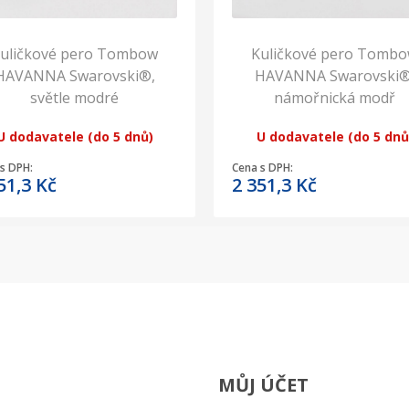
uličkové pero Tombow
Kuličkové pero Tomb
HAVANNA Swarovski®,
HAVANNA Swarovski®
světle modré
námořnická modř
U dodavatele (do 5 dnů)
U dodavatele (do 5 dnů
s DPH:
Cena s DPH:
51,3
Kč
2 351,3
Kč
MŮJ ÚČET