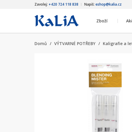
Zavolej:
+420 724 118 838
Napiš:
eshop@kalia.cz
Zboží
Ak
Domů
/
VÝTVARNÉ POTŘEBY
/
Kaligrafie a l