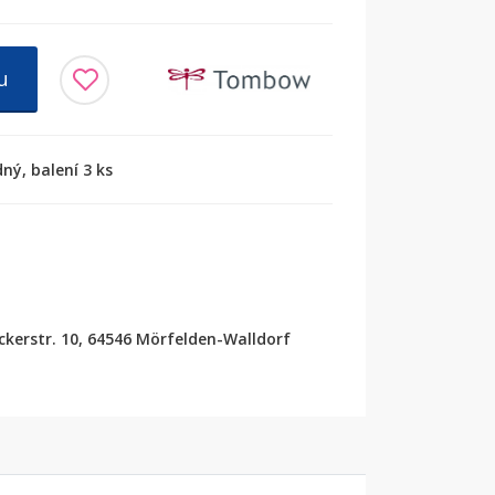
u
ný, balení 3 ks
erstr. 10, 64546 Mörfelden-Walldorf