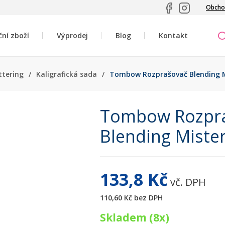
Obcho
ční zboží
Výprodej
Blog
Kontakt
ettering
/
Kaligrafická sada
/
Tombow Rozprašovač Blending Mi
Tombow Rozpr
Blending Mister
133,8 Kč
vč. DPH
110,60 Kč
bez DPH
Skladem (8x)