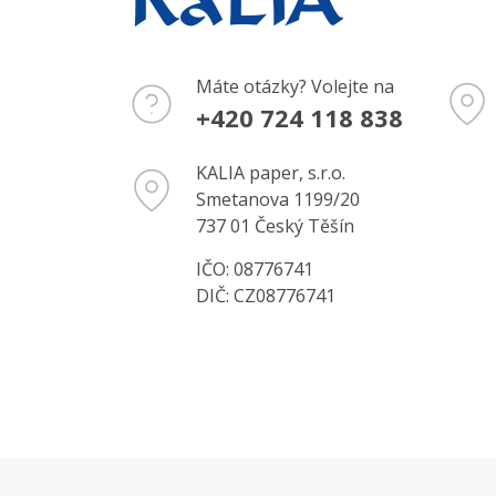
Máte otázky? Volejte na
+420 724 118 838
KALIA paper, s.r.o.
Smetanova 1199/20
737 01 Český Těšín
IČO: 08776741
DIČ: CZ08776741