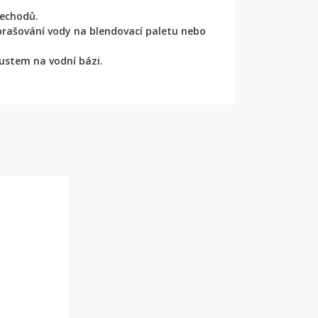
řechodů.
prašování vody na blendovací paletu nebo
oustem na vodní bázi.