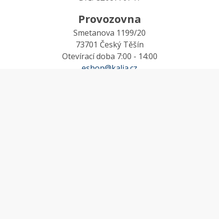
Provozovna
Smetanova 1199/20
73701 Český Těšín
Otevírací doba 7:00 - 14:00
eshop@kalia.cz
MŮJ ÚČET
Účet
Oblíbené
Košík
Odstoupení od smlouvy