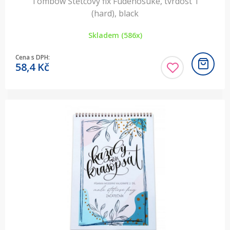
Tombow Štětcový fix Fudenosuke, tvrdost 1
(hard), black
Skladem (586x)
Cena s DPH:
58,4
Kč