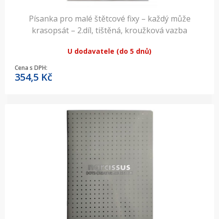
Písanka pro malé štětcové fixy – každý může
krasopsát – 2.díl, tištěná, kroužková vazba
U dodavatele (do 5 dnů)
Cena s DPH:
354,5
Kč