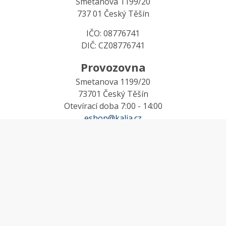
Smetanova 1199/20
737 01 Český Těšín
IČO: 08776741
DIČ: CZ08776741
Provozovna
Smetanova 1199/20
73701 Český Těšín
Otevírací doba 7:00 - 14:00
eshop@kalia.cz
MŮJ ÚČET
Účet
Oblíbené