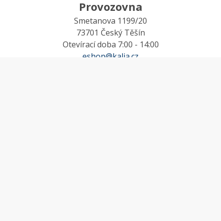
Provozovna
Smetanova 1199/20
73701 Český Těšín
Otevírací doba 7:00 - 14:00
eshop@kalia.cz
MŮJ ÚČET
Účet
Oblíbené
Košík
Odstoupení od smlouvy
INFORMACE