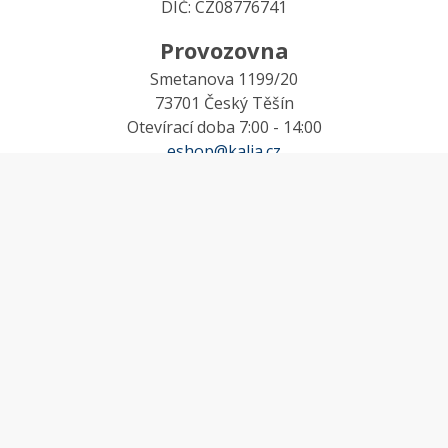
DIČ: CZ08776741
Provozovna
Smetanova 1199/20
73701 Český Těšín
Otevírací doba 7:00 - 14:00
eshop@kalia.cz
MŮJ ÚČET
Účet
Oblíbené
Košík
Odstoupení od smlouvy