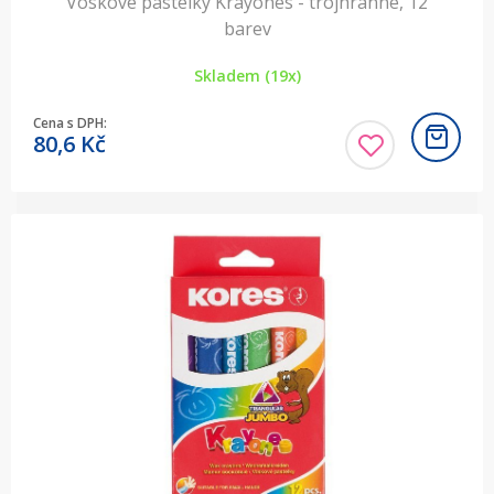
Voskové pastelky Krayones - trojhranné, 12
barev
Skladem (19x)
Cena s DPH:
80,6
Kč