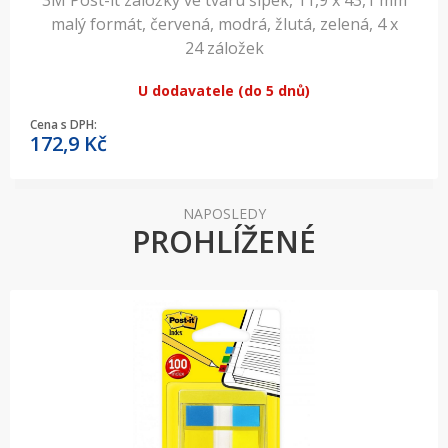
3M Post-it záložky ve tvaru šipek, 11,9 x 43,1 mm
malý formát, červená, modrá, žlutá, zelená, 4 x
24 záložek
U dodavatele (do 5 dnů)
Cena s DPH:
172,9
Kč
NAPOSLEDY
PROHLÍŽENÉ