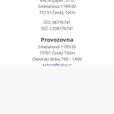
KALIA paper, s.r.o.
Smetanova 1199/20
737 01 Český Těšín
IČO: 08776741
DIČ: CZ08776741
Provozovna
Smetanova 1199/20
73701 Český Těšín
Otevírací doba 7:00 - 14:00
eshop@kalia.cz
MŮJ ÚČET
Účet