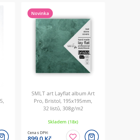
Novinka
SMLT art Layflat album Art
5,
Pro, Bristol, 195x195mm,
32 listů, 308g/m2
Skladem (18x)
Cena s DPH:
899,0
Kč