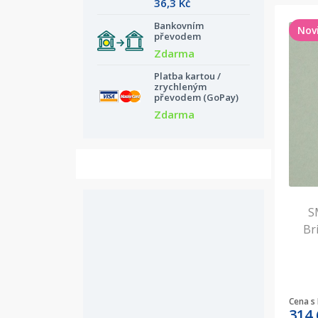
36,3 Kč
Bankovním
Nov
převodem
Zdarma
Platba kartou /
zrychleným
převodem (GoPay)
Zdarma
S
Bri
Cena s
314