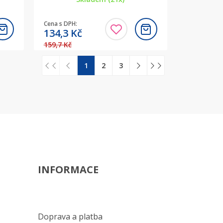
Cena s DPH:
134,3
Kč
159,7 Kč
1
2
3
INFORMACE
Doprava a platba