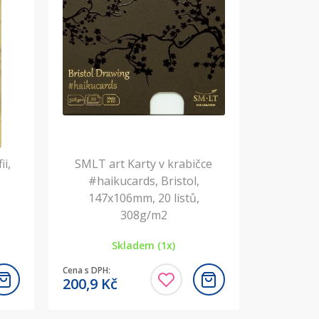
ii,
SMLT art Karty v krabičce
#haikucards, Bristol,
147x106mm, 20 listů,
308g/m2
Skladem (1x)
Cena s DPH:
200,9
Kč