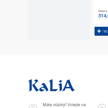
Cena s
314
Víc
Máte otázky? Volejte na