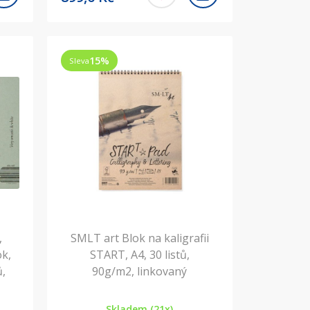
15
%
Sleva
,
SMLT art Blok na kaligrafii
ok,
START, A4, 30 listů,
ů,
90g/m2, linkovaný
Skladem (21x)