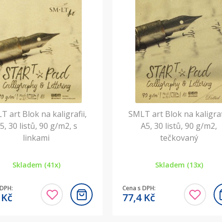
T art Blok na kaligrafii,
SMLT art Blok na kaligraf
5, 30 listů, 90 g/m2, s
A5, 30 listů, 90 g/m2,
linkami
tečkovaný
Skladem (41x)
Skladem (13x)
 DPH:
Cena s DPH:
4
Kč
77,4
Kč