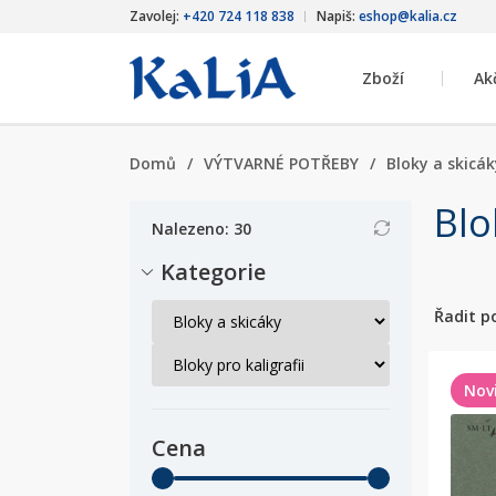
Zavolej:
+420 724 118 838
Napiš:
eshop@kalia.cz
Zboží
Ak
Domů
/
VÝTVARNÉ POTŘEBY
/
Bloky a skicák
Blo
Nalezeno: 30
Kategorie
Řadit p
Nov
Cena