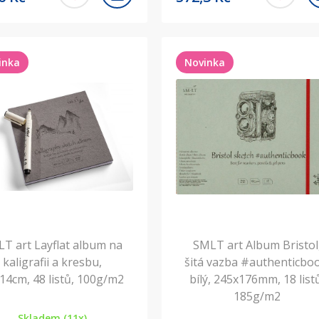
inka
Novinka
T art Layflat album na
SMLT art Album Bristol
kaligrafii a kresbu,
šitá vazba #authenticbo
14cm, 48 listů, 100g/m2
bílý, 245x176mm, 18 list
185g/m2
Skladem (11x)