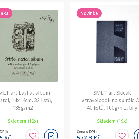
inka
Novinka
MLT art Layflat album
SMLT art Skicák
stol, 14x14cm, 32 listů,
#travelbook na spirále A
185g/m2
40 listů, 100g/m2, bílý
Skladem (12x)
Skladem (19x)
 DPH:
Cena s DPH:
,6
Kč
572,3
Kč