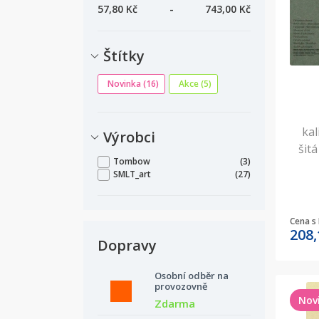
57,80 Kč
-
743,00 Kč
Štítky
Novinka
(16)
Akce
(5)
kal
Výrobci
šit
Tombow
(3)
SMLT_art
(27)
Cena s
208
Dopravy
Osobní odběr na
provozovně
Nov
Zdarma