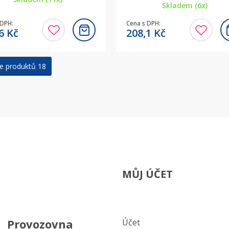
Skladem (6x)
 DPH:
Cena s DPH:
,6
Kč
208,1
Kč
e produktů 18
MŮJ ÚČET
Provozovna
Účet