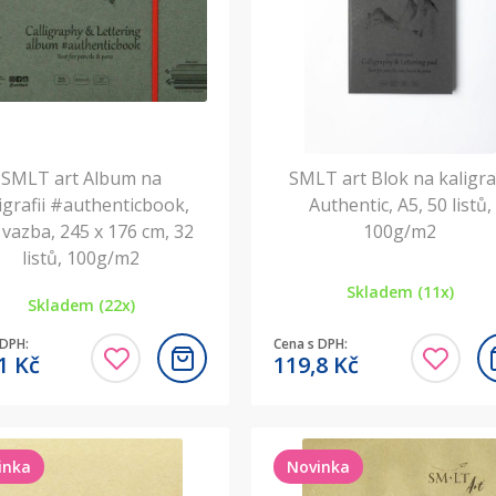
SMLT art Album na
SMLT art Blok na kaligraf
igrafii #authenticbook,
Authentic, A5, 50 listů,
á vazba, 245 x 176 cm, 32
100g/m2
listů, 100g/m2
Skladem (11x)
Skladem (22x)
 DPH:
Cena s DPH:
,1
Kč
119,8
Kč
inka
Novinka