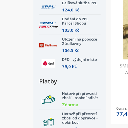
Balíková služba PPL
124,0 Kč
Dodání do PPL
Parcel Shopu
103,0 Kč
Uložení na pobočce
Zásilkovny
106,5 Kč
DPD - výdejní místo
SML
79,0 Kč
A
Platby
Hotově při převzetí
zboží - osobní odběr
Zdarma
Cena s
77,
Hotově při převzetí
zboží od dopravce -
dobírkou