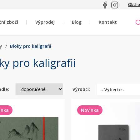
Obcho
ční zboží
Výprodej
Blog
Kontakt
y
/
Bloky pro kaligrafii
ky pro kaligrafii
odle:
Výrobci:
- Vyberte -
inka
Novinka